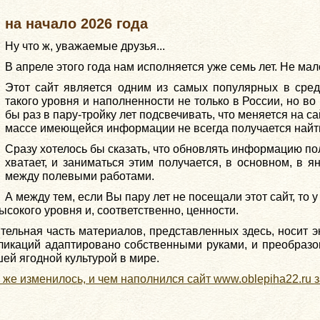
 на начало 2026 года
Ну что ж, уважаемые друзья...
В апреле этого года нам исполняется уже семь лет. Не мало
Этот сайт является одним из самых популярных в сред
такого уровня и наполненности не только в России, но во
бы раз в пару-тройку лет подсвечивать, что меняется на сай
массе имеющейся информации не всегда получается найти
Сразу хотелось бы сказать, что обновлять информацию пол
хватает, и заниматься этим получается, в основном, в 
между полевыми работами.
А между тем, если Вы пару лет не посещали этот сайт, то у
ысокого уровня и, соответственно, ценности.
ительная часть материалов, представленных здесь, носит э
бликаций адаптировано собственными руками, и преобраз
ей ягодной культурой в мире.
 же изменилось, и чем наполнился сайт www.oblepiha22.ru з