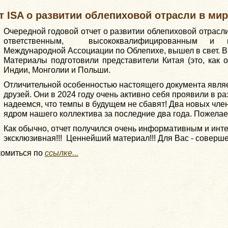
ISA о развитии облепиховой отрасли в мире
Очередной годовой отчет о развитии облепиховой отрасл
ответственным, высококвалифицированным и к
Международной Ассоциации по Облепихе, вышел в свет. В 
Материалы подготовили представители Китая (это, как
Индии, Монголии и Польши.
Отличительной особенностью настоящего документа являет
друзей. Они в 2024 году очень активно себя проявили в р
надеемся, что темпы в будущем не сбавят! Два новых чле
ядром нашего коллектива за последние два года. Пожелае
Как обычно, отчет получился очень информативным и инт
эксклюзивная!!! Ценнейший материал!!! Для Вас - соверше
комиться по
ссылке...